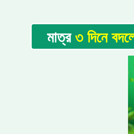
মাত্র
৩ দিনে বদল